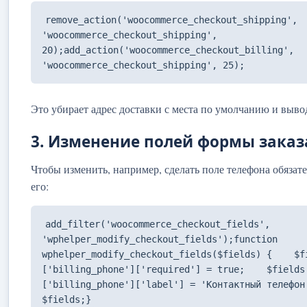
remove_action('woocommerce_checkout_shipping', 
'woocommerce_checkout_shipping', 
20);add_action('woocommerce_checkout_billing', 
'woocommerce_checkout_shipping', 25);
Это убирает адрес доставки с места по умолчанию и выво
3. Изменение полей формы заказ
Чтобы изменить, например, сделать поле телефона обяза
его:
add_filter('woocommerce_checkout_fields', 
'wphelper_modify_checkout_fields');function 
wphelper_modify_checkout_fields($fields) {    $f
['billing_phone']['required'] = true;    $fields
['billing_phone']['label'] = 'Контактный телефон
$fields;}