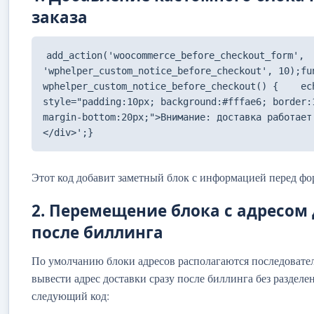
заказа
add_action('woocommerce_before_checkout_form', 
'wphelper_custom_notice_before_checkout', 10);fu
wphelper_custom_notice_before_checkout() {    ec
style="padding:10px; background:#fffae6; border:
margin-bottom:20px;">Внимание: доставка работает
</div>';}
Этот код добавит заметный блок с информацией перед фор
2. Перемещение блока с адресом 
после биллинга
По умолчанию блоки адресов располагаются последовател
вывести адрес доставки сразу после биллинга без разделе
следующий код: