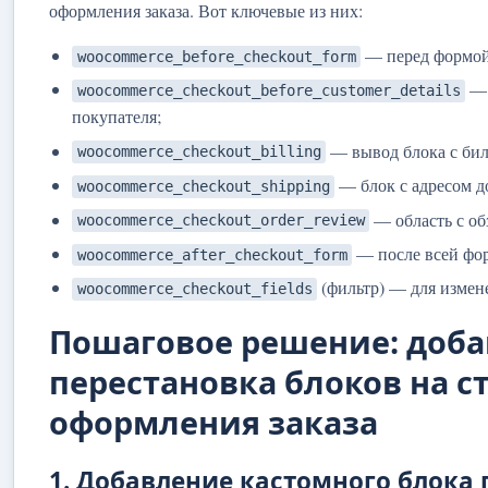
оформления заказа. Вот ключевые из них:
— перед формой 
woocommerce_before_checkout_form
— 
woocommerce_checkout_before_customer_details
покупателя;
— вывод блока с би
woocommerce_checkout_billing
— блок с адресом д
woocommerce_checkout_shipping
— область с об
woocommerce_checkout_order_review
— после всей фор
woocommerce_after_checkout_form
(фильтр) — для измен
woocommerce_checkout_fields
Пошаговое решение: доба
перестановка блоков на с
оформления заказа
1. Добавление кастомного блока