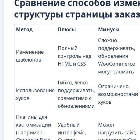
Сравнение способов изме
структуры страницы зака
Метод
Плюсы
Минусы
Сложно
Полный
поддерживать,
Изменение
контроль над
обновления
шаблонов
HTML и CSS
WooCommerce
могут сломать
Гибко, легко
Ограничено
Использование
поддерживать,
возможностями
хуков
совместимо с
хуков
обновлениями
Плагины для
кастомизации
Удобный
Может
(например,
интерфейс,
нагрузить сайт,