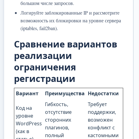
большом числе запросов.
Логируйте заблокированные IP и рассмотрите
возможность их блокировки на уровне сервера
(iptables, fail2ban).
Сравнение вариантов
реализации
ограничения
регистрации
Вариант
Преимущества
Недостатки
Гибкость,
Требует
Код на
отсутствие
поддержки,
уровне
сторонних
возможен
WordPress
плагинов,
конфликт с
(как в
полный
кастомными