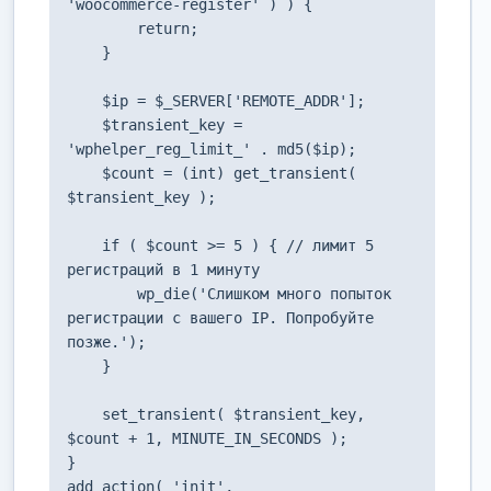
'woocommerce-register' ) ) {

        return;

    }

    $ip = $_SERVER['REMOTE_ADDR'];

    $transient_key = 
'wphelper_reg_limit_' . md5($ip);

    $count = (int) get_transient( 
$transient_key );

    if ( $count >= 5 ) { // лимит 5 
регистраций в 1 минуту

        wp_die('Слишком много попыток 
регистрации с вашего IP. Попробуйте 
позже.');

    }

    set_transient( $transient_key, 
$count + 1, MINUTE_IN_SECONDS );

}

add_action( 'init', 