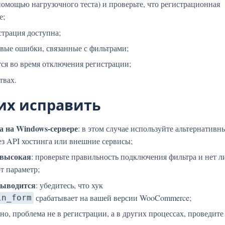
помощью нагрузочного теста) и проверьте, что регистрационная
е;
страция доступна;
овые ошибки, связанные с фильтрами;
тся во время отключения регистрации;
твах.
их исправить
а на Windows-сервере
: в этом случае используйте альтернативн
ез API хостинга или внешние сервисы;
 высокая
: проверьте правильность подключения фильтра и нет л
т параметр;
выводится
: убедитесь, что хук
срабатывает на вашей версии WooCommerce;
in_form
но, проблема не в регистрации, а в других процессах, проведите