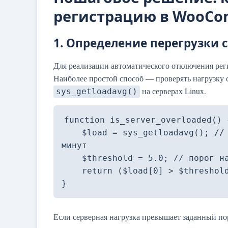
регистрацию в WooCo
1. Определение перегрузки 
Для реализации автоматического отключения рег
Наиболее простой способ — проверять нагрузку 
на серверах Linux.
sys_getloadavg()
function is_server_overloaded() {
    $load = sys_getloadavg(); // возвращает массив из 3 чисел за 1, 5, 15 
минут

    $threshold = 5.0; // порог нагрузки, настраивается под сервер

    return ($load[0] > $threshold);

}
Если серверная нагрузка превышает заданный по