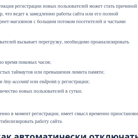
ункция регистрации новых пользователей может стать причиной
р, что ведет к замедлению работы сайта или его полной
ернет-магазинов с большим потоком посетителей и частыми
ователей вызывает перегрузку, необходимо проанализировать
о время пиковых часов;
астых таймаутов или превышения лимита памяти;
/my-account/ или endpoint-у регистрации;
личество новых пользователей в сутки;
менно в момент регистрации, имеет смысл временно приостанови
табилизировать работу сайта.
как автоматически отключат