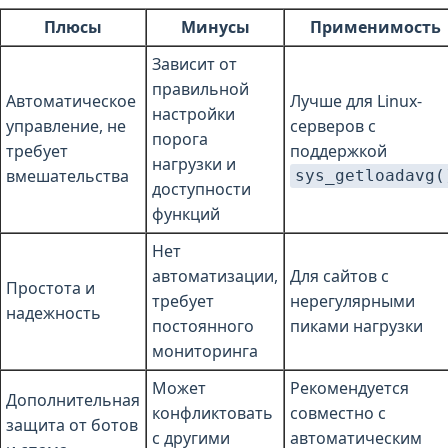
Плюсы
Минусы
Применимость
Зависит от
правильной
Автоматическое
Лучше для Linux-
настройки
управление, не
серверов с
порога
требует
поддержкой
нагрузки и
вмешательства
sys_getloadavg(
доступности
функций
Нет
автоматизации,
Для сайтов с
Простота и
требует
нерегулярными
надежность
постоянного
пиками нагрузки
мониторинга
Может
Рекомендуется
Дополнительная
конфликтовать
совместно с
защита от ботов
с другими
автоматическим