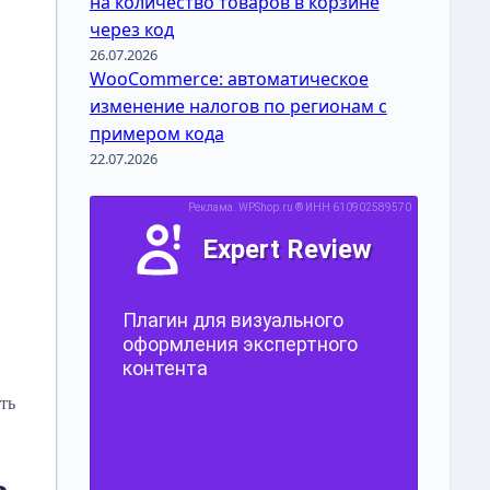
на количество товаров в корзине
через код
26.07.2026
WooCommerce: автоматическое
изменение налогов по регионам с
примером кода
22.07.2026
ть
ь