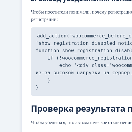
Чтобы посетители понимали, почему регистраци
регистрации:
add_action('woocommerce_before_c
'show_registration_disabled_notic
function show_registration_disabl
    if (!woocommerce_registration_enabled()) {

        echo '<div class="woocommerce-error">Регистрация временно недоступна 
из-за высокой нагрузки на сервер.
    }

}
Проверка результата 
Чтобы убедиться, что автоматическое отключение