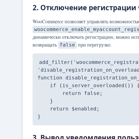
2. Отключение регистрации
WooCommerce позволяет управлять возможностью
woocommerce_enable_myaccount_regi
динамически отключать регистрацию, можно исп
возвращать
при перегрузке.
false
add_filter('woocommerce_registra
'disable_registration_on_overload
function disable_registration_on_
    if (is_server_overloaded()) {

        return false;

    }

    return $enabled;

}
3. Вывод уведомления поль