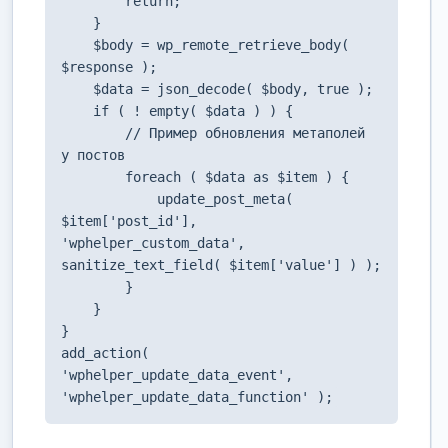
        return;

    }

    $body = wp_remote_retrieve_body( 
$response );

    $data = json_decode( $body, true );

    if ( ! empty( $data ) ) {

        // Пример обновления метаполей 
у постов

        foreach ( $data as $item ) {

            update_post_meta( 
$item['post_id'], 
'wphelper_custom_data', 
sanitize_text_field( $item['value'] ) );

        }

    }

}

add_action( 
'wphelper_update_data_event', 
'wphelper_update_data_function' );