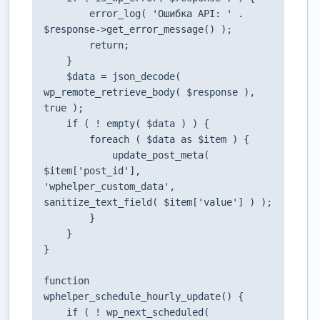
        error_log( 'Ошибка API: ' . 
$response->get_error_message() );

        return;

    }

    $data = json_decode( 
wp_remote_retrieve_body( $response ), 
true );

    if ( ! empty( $data ) ) {

        foreach ( $data as $item ) {

            update_post_meta( 
$item['post_id'], 
'wphelper_custom_data', 
sanitize_text_field( $item['value'] ) );

        }

    }

}

function 
wphelper_schedule_hourly_update() {

    if ( ! wp_next_scheduled( 