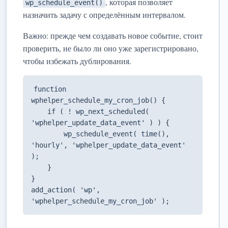
, которая позволяет
wp_schedule_event()
назначить задачу с определённым интервалом.
Важно: прежде чем создавать новое событие, стоит
проверить, не было ли оно уже зарегистрировано,
чтобы избежать дублирования.
function 
wphelper_schedule_my_cron_job() {

    if ( ! wp_next_scheduled( 
'wphelper_update_data_event' ) ) {

        wp_schedule_event( time(), 
'hourly', 'wphelper_update_data_event' 
);

    }

}

add_action( 'wp', 
'wphelper_schedule_my_cron_job' );