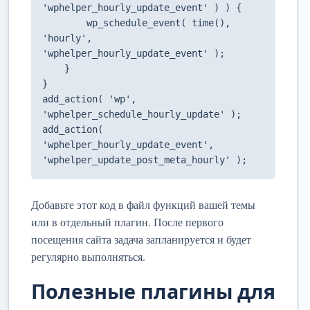
'wphelper_hourly_update_event' ) ) {

        wp_schedule_event( time(), 
'hourly', 
'wphelper_hourly_update_event' );

    }

}

add_action( 'wp', 
'wphelper_schedule_hourly_update' );

add_action( 
'wphelper_hourly_update_event', 
'wphelper_update_post_meta_hourly' );
Добавьте этот код в файл функций вашей темы
или в отдельный плагин. После первого
посещения сайта задача запланируется и будет
регулярно выполняться.
Полезные плагины для