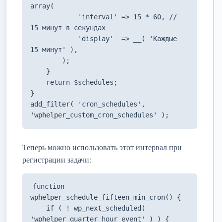
array(

            'interval' => 15 * 60, // 
15 минут в секундах

            'display'  => __( 'Каждые 
15 минут' ),

        );

    }

    return $schedules;

}

add_filter( 'cron_schedules', 
'wphelper_custom_cron_schedules' );
Теперь можно использовать этот интервал при
регистрации задачи:
function 
wphelper_schedule_fifteen_min_cron() {

    if ( ! wp_next_scheduled( 
'wphelper_quarter_hour_event' ) ) {
