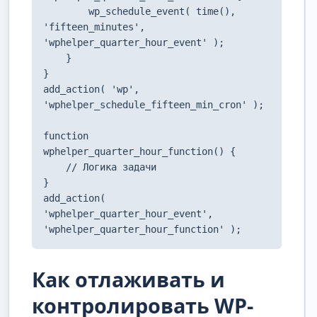
        wp_schedule_event( time(), 
'fifteen_minutes', 
'wphelper_quarter_hour_event' );

    }

}

add_action( 'wp', 
'wphelper_schedule_fifteen_min_cron' );

function 
wphelper_quarter_hour_function() {

    // Логика задачи

}

add_action( 
'wphelper_quarter_hour_event', 
'wphelper_quarter_hour_function' );
Как отлаживать и
контролировать WP-